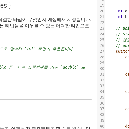
es )
19
20
int
a
21
int
b
 적절한 타입이 무엇인지 예상해서 지정합니다.
22
모든 타입들을 아우를 수 있는 어떠한 타입으로
23
// un
24
// S
25
// 
26
// u
셈이므로 명백히 `int` 타입이 추론됩니다.
27
switc
28
c
29
uble 중 더 큰 표현범위를 가진 `double` 로 
30
31
c
32
33
34
c
35
36
37
c
38
39
40
d
고, 실행될 때 참조되도록 할 수도 있습니다.