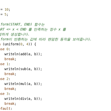
=
10
;
=
5
;
iform(START, END) 함수는
TART <= x < END 를 만족하는 정수 x 를
랜덤하게 생성합니다.
niform이 반환하는 값에 따라 랜덤한 동작을 보여줍니다.
h
 (
uniform
(
0
, 
4
)) {
ase
0
:
writeln
(
add
(
a
, 
b
));
break
;
ase
1
:
writeln
(
sub
(
a
, 
b
));
break
;
ase
2
:
writeln
(
mul
(
a
, 
b
));
break
;
ase
3
:
writeln
(
div
(
a
, 
b
));
break
;
efault
: