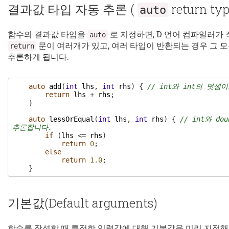
결과값 타입 자동 추론 (
return typ
auto
함수의 결과값 타입을
로 지정하면, D 언어 컴파일러가
auto
문이 여러개가 있고, 여러 타입이 반환되는 경우 그 
return
추론하게 됩니다.
auto
add
(
int
lhs
,
int
rhs
)
{
// int와 int의 덧
return
lhs
+
rhs
;
}
auto
lessOrEqual
(
int
lhs
,
int
rhs
)
{
// int와 do
추론합니다.
if
(
lhs
<=
rhs
)
return
0
;
else
return
1.0
;
}
기본값(Default arguments)
함수를 작성할 때 특정한 입력값에 대해 기본값을 미리 지정해놓