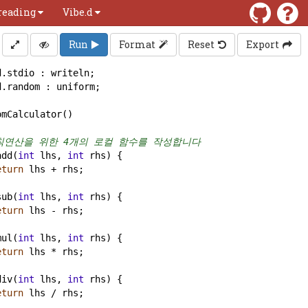
reading
Vibe.d
Run
Format
Reset
Export
d
.
stdio
 : 
writeln
;
d
.
random
 : 
uniform
;
omCalculator
()
사칙연산을 위한 4개의 로컬 함수를 작성합니다
add
(
int
lhs
, 
int
rhs
) {
eturn
lhs
+
rhs
;
sub
(
int
lhs
, 
int
rhs
) {
eturn
lhs
-
rhs
;
mul
(
int
lhs
, 
int
rhs
) {
eturn
lhs
*
rhs
;
div
(
int
lhs
, 
int
rhs
) {
eturn
lhs
/
rhs
;