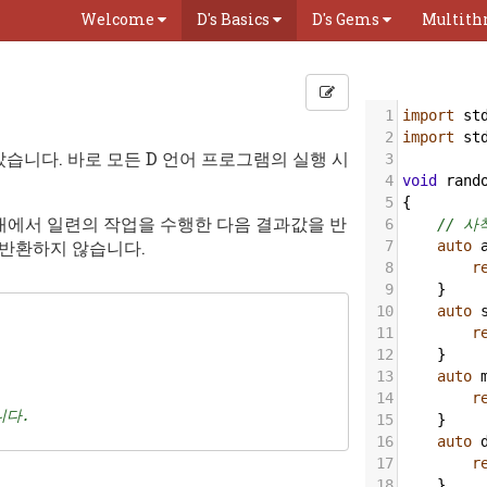
Welcome
D's Basics
D's Gems
Multith
1
import
st
2
import
st
습니다. 바로 모든 D 언어 프로그램의 실행 시
3
4
void
rand
5
{
수 내에서 일련의 작업을 수행한 다음 결과값을 반
6
// 
 반환하지 않습니다.
7
auto
8
r
9
    }
10
auto
11
r
12
    }
13
auto
14
r
니다.
15
    }
16
auto
17
r
18
    }