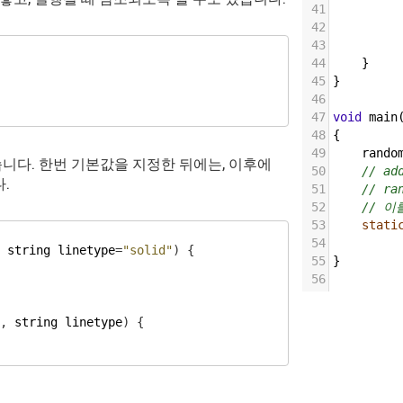
41
42
43
44
    }
45
}
46
47
void
main
48
{
49
rando
니다. 한번 기본값을 지정한 뒤에는, 이후에
50
// ad
.
51
// r
52
// 이
53
stati
54
string
linetype
=
"solid"
)
{
55
}
56
,
string
linetype
)
{