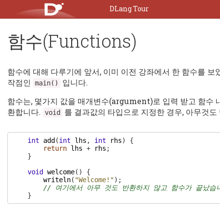
DLang Tour
함수(Functions)
함수에 대해 다루기에 앞서, 이미 이전 강좌에서 한 함수를 보았
작점인
입니다.
main
(
)
함수는, 몇가지 값을 매개변수(argument)로 입력 받고 함
환합니다.
를 결과값의 타입으로 지정한 경우, 아무것도
void
int
add
(
int
lhs
,
int
rhs
)
{
return
lhs
+
rhs
;
}
void
welcome
(
)
{
writeln
(
"Welcome!"
)
;
// 여기에서 아무 것도 반환하지 않고 함수가 끝났습
}