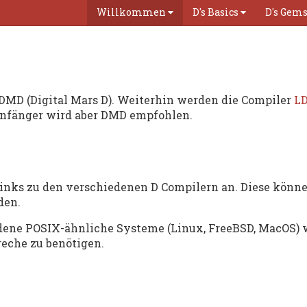
Willkommen
D's Basics
D's Gem
DMD (Digital Mars D). Weiterhin werden die Compiler
L
nfänger wird aber DMD empfohlen.
nks zu den verschiedenen D Compilern an. Diese können
den.
dene POSIX-ähnliche Systeme (Linux, FreeBSD, MacOS) 
reche zu benötigen.