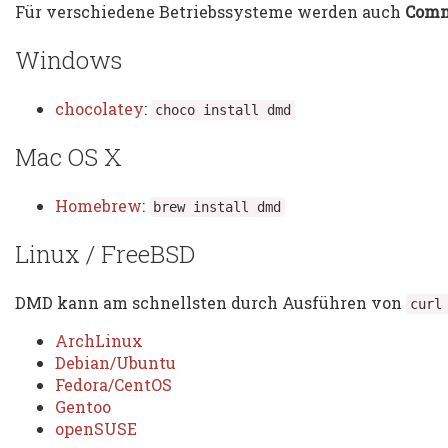
Für verschiedene Betriebssysteme werden auch
Comm
Windows
chocolatey
:
choco
install
dmd
Mac OS X
Homebrew
:
brew
install
dmd
Linux / FreeBSD
DMD kann am schnellsten durch Ausführen von
curl
ArchLinux
Debian/Ubuntu
Fedora/CentOS
Gentoo
openSUSE