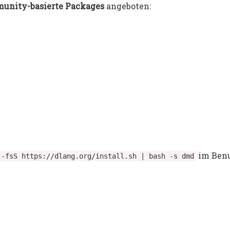
unity-basierte Packages
angeboten:
im Benu
-
fsS
https
:
//dlang.org/install.sh | bash -s dmd